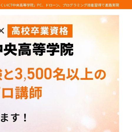
くいICT中央高等学院」PC、ドローン、プログラミング技能習得で進路実現