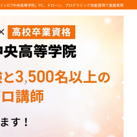
くいICT中央高等学院」PC、ドローン、プログラミング技能習得で進路実現