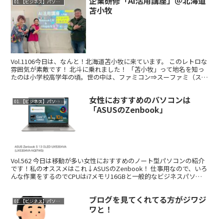
企業研修「AI活用講座」＠北海道
01.【ビジネス】パソコンレッスン
苫小牧
Vol.1106今日は、なんと！北海道苫小牧に来ています。 このレトロな
雰囲気が素敵です！ 北斗に乗れました！ 「苫小牧」って地名を知っ
たのは小学校高学年の頃。世の中は、ファミコン⇒スーファミ（スー
パーファミコン）が流行っていて、年子の弟と...
女性におすすめのパソコンは
01.【ビジネス】パソコンレッスン
「ASUSのZenbook」
Vol.562 今日は移動が多い女性におすすめのノート型パソコンの紹介
です！私のオススメはこれ↓ASUSのZenbook！ 仕事用なので、いろ
んな作業をするのでCPUはi7メモリ16GBと一般的なビジネスパソコ
ンよりはスペック高めです。 通...
ブログを見てくれてる方がジワジ
01.【ビジネス】パソコンレッスン
ワと！