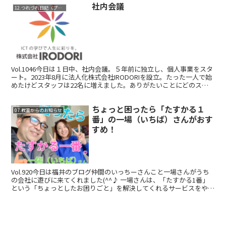
社内会議
12.つれづれ日記（プライベート）
Vol.1046今日は１日中、社内会議。５年前に独立し、個人事業をスタ
ート。2023年8月に法人化株式会社IRODORIを設立。たった一人で始
めたけどスタッフは22名に増えました。ありがたいことにどのスタ
ッフもホントに良い人で私の想いに共感...
ちょっと困ったら「たすかる１
07.教室からのお知らせ
番」の一場（いちば）さんがおす
すめ！
Vol.920今日は福井のブログ仲間のいっちーさんこと一場さんがうち
の会社に遊びに来てくれました(^^♪ 一場さんは、「たすかる1番」
という「ちょっとしたお困りごと」を解決してくれるサービスをやっ
てます。例えば、草むしりから雪かきお掃除や畑...