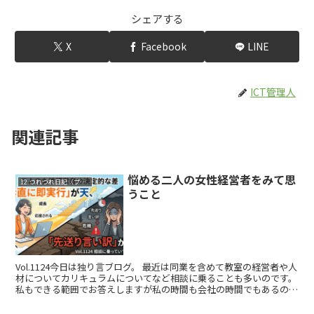
シェアする
X
Facebook
LINE
ICT管理人
関連記事
悩める二人の女性経営者をみて思
12.つれづれ日記（プライベート）
うこと
Vol.1124今日は独り言ブログ。 最近は同業を含めて教室の経営者や人
材についてカリキュラムについてなど相談に乗ることも多いのです。
私もできる範囲でお答えしますが私の時間も会社の時間でもあるので
ある程度のところで線を引いて研修という形で費...