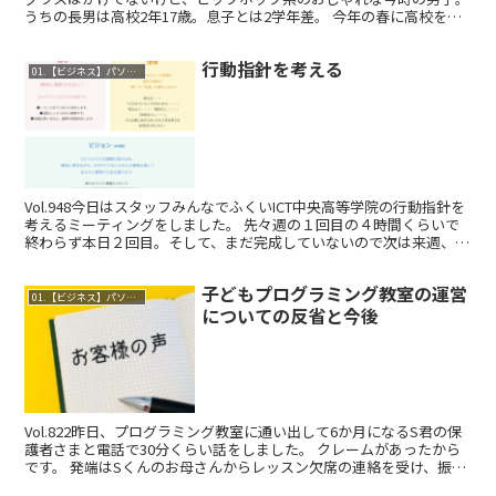
うちの長男は高校2年17歳。息子とは2学年差。 今年の春に高校を卒
業して就職し、その会社を辞めてただい...
行動指針を考える
01.【ビジネス】パソコンレッスン
Vol.948今日はスタッフみんなでふくいICT中央高等学院の行動指針を
考えるミーティングをしました。 先々週の１回目の４時間くらいで
終わらず本日２回目。そして、まだ完成していないので次は来週、続
きをします。真剣に話す機会があるのはホントに...
子どもプログラミング教室の運営
01.【ビジネス】パソコンレッスン
についての反省と今後
Vol.822昨日、プログラミング教室に通い出して6か月になるS君の保
護者さまと電話で30分くらい話をしました。 クレームがあったから
です。 発端はSくんのお母さんからレッスン欠席の連絡を受け、振替
レッスン日の提案をした際に私が間違えて、レ...