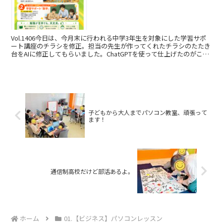
Vol.1406今日は、今月末に行われる中学3年生を対象にした学習サポ
ート講座のチラシを修正。担当の先生が作ってくれたチラシのたたき
台をAIに修正してもらいました。ChatGPTを使って仕上げたのがこち
ら！学校に行けてない子を対象に高校の授...
子どもから大人までパソコン教室、頑張って
ます！
通信制高校だけど部活あるよ。
ホーム
01.【ビジネス】パソコンレッスン