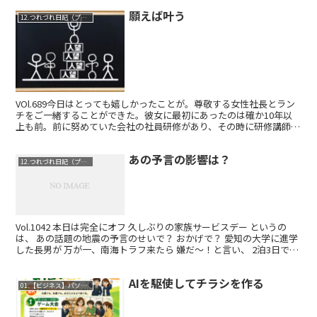
願えば叶う
12.つれづれ日記（プライベート）
VOl.689今日はとっても嬉しかったことが。尊敬する女性社長とラン
チをご一緒することができた。彼女に最初にあったのは確か10年以
上も前。前に努めていた会社の社員研修があり、その時に研修講師で
来られていた。その時も素敵な人だなーと思っていた...
あの予言の影響は？
12.つれづれ日記（プライベート）
Vol.1042 本日は完全にオフ 久しぶりの家族サービスデー というの
は、 あの話題の地震の予言のせいで？ おかげで？ 愛知の大学に進学
した長男が 万が一、南海トラフ来たら 嫌だ〜！と言い、 2泊3日で帰
福。 というわけで、 昨日は長男と...
AIを駆使してチラシを作る
01.【ビジネス】パソコンレッスン