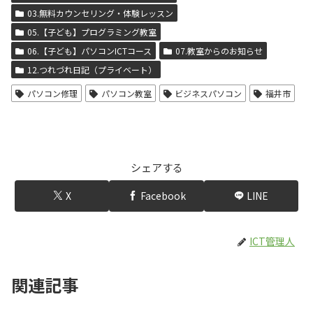
03.無料カウンセリング・体験レッスン
05.【子ども】プログラミング教室
06.【子ども】パソコンICTコース
07.教室からのお知らせ
12.つれづれ日記（プライベート）
パソコン修理
パソコン教室
ビジネスパソコン
福井市
シェアする
X
Facebook
LINE
ICT管理人
関連記事