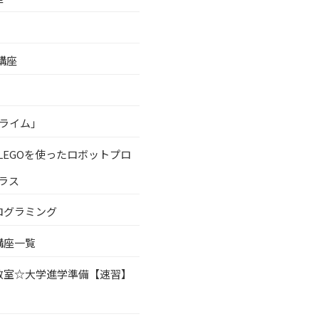
講座
プライム」
LEGOを使ったロボットプロ
ラス
ログラミング
講座一覧
教室☆大学進学準備【速習】