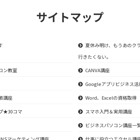
サイトマップ
す
夏休み明け、もうあのク
行きたくない。
コン教室
CANVA講座
Googleアプリビジネス
策講座
Word、Excelの資格取得
プ★30コマ
スマホ入門＆実用講座
ビジネスパソコン講座一
SNSマーケティング講座
仕事に役立つエクセル講