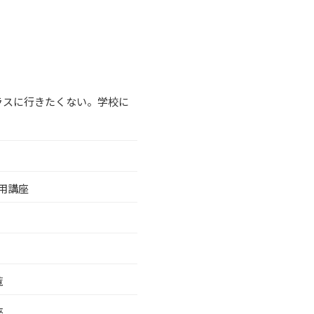
ラスに行きたくない。学校に
活用講座
覧
座